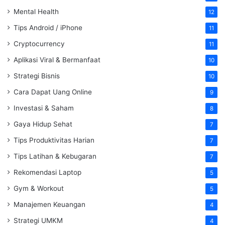
Mental Health
12
Tips Android / iPhone
11
Cryptocurrency
11
Aplikasi Viral & Bermanfaat
10
Strategi Bisnis
10
Cara Dapat Uang Online
9
Investasi & Saham
8
Gaya Hidup Sehat
7
Tips Produktivitas Harian
7
Tips Latihan & Kebugaran
7
Rekomendasi Laptop
5
Gym & Workout
5
Manajemen Keuangan
4
Strategi UMKM
4