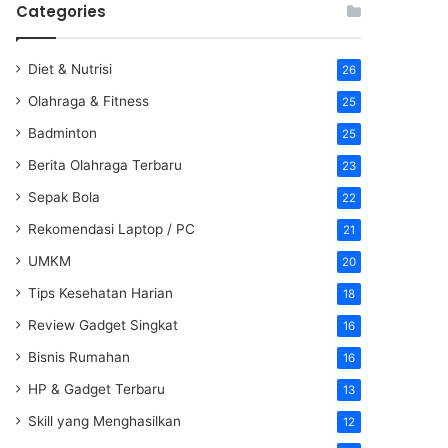
Categories
Diet & Nutrisi
26
Olahraga & Fitness
25
Badminton
25
Berita Olahraga Terbaru
23
Sepak Bola
22
Rekomendasi Laptop / PC
21
UMKM
20
Tips Kesehatan Harian
18
Review Gadget Singkat
16
Bisnis Rumahan
16
HP & Gadget Terbaru
13
Skill yang Menghasilkan
12