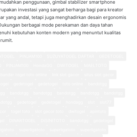
emudahkan penggunaan, gimbal stabilizer smartphone
pakan investasi yang sangat berharga bagi para kreator
mbar yang andal, tetapi juga menghadirkan desain ergonomis
. Dukungan berbagai mode perekaman dan daya tahan
enuhi kebutuhan konten modern yang menuntut kualitas
rumit.
ATOGEL
PINJAM100
SUZUYATOGEL DAFTAR
GEDETOGEL
0
PINJAM100
HondaGG
DWITOGEL
MAELTOTO
bandar togel toto online
link slot gacor
situs slot gacor
ogel
gedetogel
gedetogel
toto online
bandotgg
tgg
bandotgg
bandotgg
bandotgg
bandotgg
bandotgg
ndotgg
gedetogel
gedetogel
hondagg
slot
slot77
cor
togel toto
slot gacor toto
dwitogel
apintoto
gel
DINARTOGEL
DISINITOTO
bandotgg
gedetogel
ligatoto
superligatoto
superligatoto
superligatoto