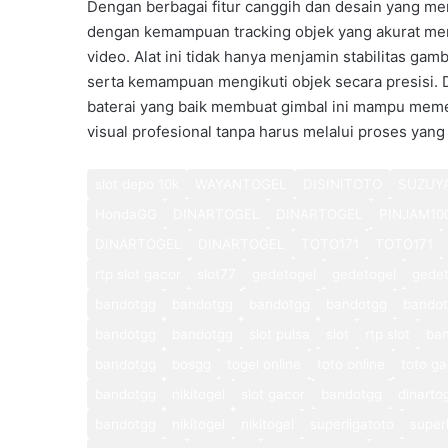
Dengan berbagai fitur canggih dan desain yang m
dengan kemampuan tracking objek yang akurat meru
video. Alat ini tidak hanya menjamin stabilitas ga
serta kemampuan mengikuti objek secara presisi
baterai yang baik membuat gimbal ini mampu mem
visual profesional tanpa harus melalui proses yang 
slot depo 10k
WAYANTOGEL
DISINITOTO
SUZUY
HondaGG
DINARTOGEL
DINARTOGEL
PINJAM10
DINARTOGEL
DINARTOGEL
TOTO171
TOTO171
rtp slot gacor
slot77
gedetogel
gedetogel
gedet
bandotgg
bandotgg
bandotgg
bandotgg
bando
bandotgg
bandotgg
slot pulsa
slot
rtp slot
ba
bandotgg
bosgg
togel online
toto online
toto ga
bandotgg
nikitogel
slot gacor
bandotgg
dinarto
bandotgg
nikitogel
nikitogel
superligatoto
super