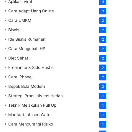
Aplikasi Viral
4
Cara Adapt Uang Online
3
Cara UMKM
2
Bisnis
2
Ide Bisnis Rumahan
2
Cara Mengubah HP
2
Diet Sehat
2
Freelance & Side Hustle
2
Cara iPhone
2
Sepak Bola Modern
2
Strategi Produktivitas Harian
1
Teknik Melakukan Pull Up
1
Manfaat Infused Water
1
Cara Mengurangi Risiko
1