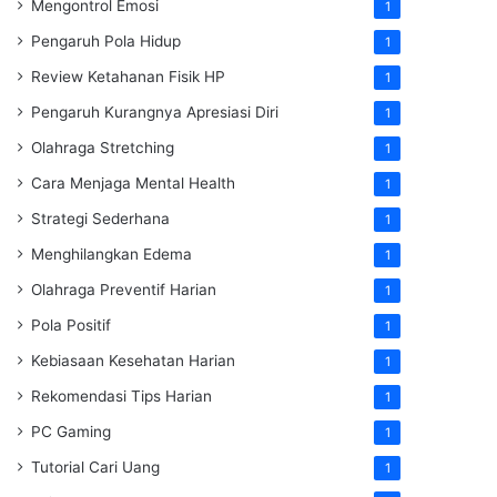
Mengontrol Emosi
1
Pengaruh Pola Hidup
1
Review Ketahanan Fisik HP
1
Pengaruh Kurangnya Apresiasi Diri
1
Olahraga Stretching
1
Cara Menjaga Mental Health
1
Strategi Sederhana
1
Menghilangkan Edema
1
Olahraga Preventif Harian
1
Pola Positif
1
Kebiasaan Kesehatan Harian
1
Rekomendasi Tips Harian
1
PC Gaming
1
Tutorial Cari Uang
1