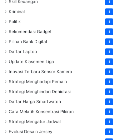
Skill Keuangan
1
Kriminal
1
Politik
1
Rekomendasi Gadget
1
Pilihan Bank Digital
1
Daftar Laptop
1
Update Klasemen Liga
1
Inovasi Terbaru Sensor Kamera
1
Strategi Menghadapi Pemain
1
Strategi Menghindari Dehidrasi
1
Daftar Harga Smartwatch
1
Cara Melatih Konsentrasi Pikiran
1
Strategi Mengatur Jadwal
1
Evolusi Desain Jersey
1