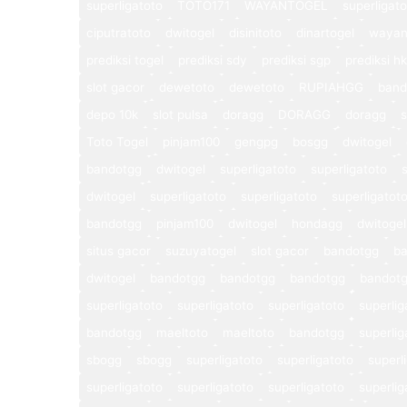
superligatoto
TOTO171
WAYANTOGEL
superligat
ciputratoto
dwitogel
disinitoto
dinartogel
wayan
prediksi togel
prediksi sdy
prediksi sgp
prediksi hk
slot gacor
dewetoto
dewetoto
RUPIAHGG
band
depo 10k
slot pulsa
doragg
DORAGG
doragg
s
Toto Togel
pinjam100
gengpg
bosgg
dwitogel
bandotgg
dwitogel
superligatoto
superligatoto
dwitogel
superligatoto
superligatoto
superligatot
bandotgg
pinjam100
dwitogel
hondagg
dwitogel
situs gacor
suzuyatogel
slot gacor
bandotgg
b
dwitogel
bandotgg
bandotgg
bandotgg
bandot
superligatoto
superligatoto
superligatoto
superlig
bandotgg
maeltoto
maeltoto
bandotgg
superlig
sbogg
sbogg
superligatoto
superligatoto
superl
superligatoto
superligatoto
superligatoto
superlig