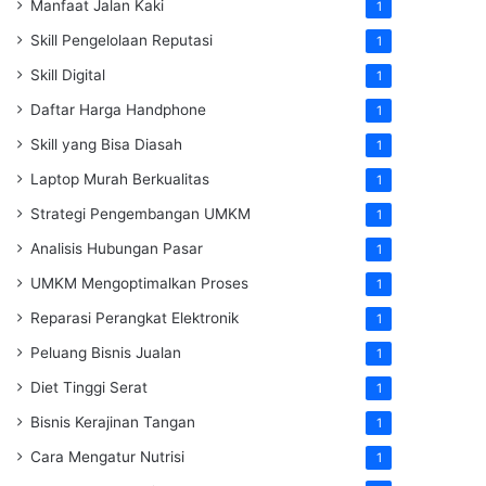
Manfaat Jalan Kaki
1
Skill Pengelolaan Reputasi
1
Skill Digital
1
Daftar Harga Handphone
1
Skill yang Bisa Diasah
1
Laptop Murah Berkualitas
1
Strategi Pengembangan UMKM
1
Analisis Hubungan Pasar
1
UMKM Mengoptimalkan Proses
1
Reparasi Perangkat Elektronik
1
Peluang Bisnis Jualan
1
Diet Tinggi Serat
1
Bisnis Kerajinan Tangan
1
Cara Mengatur Nutrisi
1