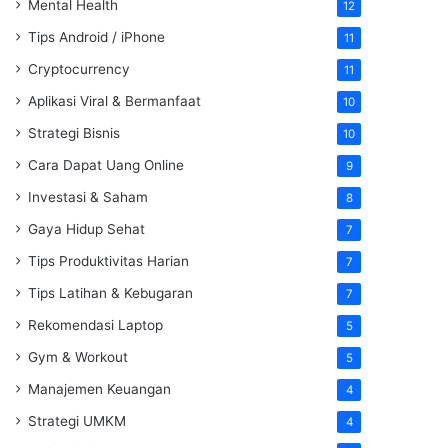
Mental Health
12
Tips Android / iPhone
11
Cryptocurrency
11
Aplikasi Viral & Bermanfaat
10
Strategi Bisnis
10
Cara Dapat Uang Online
9
Investasi & Saham
8
Gaya Hidup Sehat
7
Tips Produktivitas Harian
7
Tips Latihan & Kebugaran
7
Rekomendasi Laptop
5
Gym & Workout
5
Manajemen Keuangan
4
Strategi UMKM
4