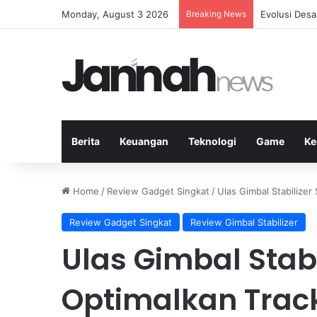
Monday, August 3 2026
Breaking News
Evolusi Desa
Berita
Keuangan
Teknologi
Game
Ke
Home
/
Review Gadget Singkat
/
Ulas Gimbal Stabilize
Review Gadget Singkat
Review Gimbal Stabilizer
Ulas Gimbal Stab
Optimalkan Trac