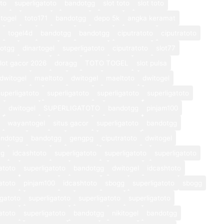
oto
superligatoto
bandotgg
slot toto
slot toto
togel
toto171
bandotgg
depo 5k
angka keramat
togel4d
bandotgg
bandotgg
ciputratoto
ciputratoto
otgg
dinartogel
superligatoto
ciputratoto
slot77
lot gacor 2026
doragg
TOTO TOGEL
slot pulsa
dwitogel
maeltoto
dwitogel
maeltoto
dwitogel
superligatoto
superligatoto
superligatoto
superligatoto
o
dwitogel
SUPERLIGATOTO
bandotgg
pinjam100
wayantogel
situs gacor
superligatoto
bandotgg
andotgg
bandotgg
gengpg
ciputratoto
dwitogel
gg
idcashtoto
superligatoto
superligatoto
superligatoto
atoto
superligatoto
bandotgg
dwitogel
idcashtoto
atoto
pinjam100
idcashtoto
sbogg
superligatoto
sbogg
igatoto
superligatoto
superligatoto
superligatoto
atoto
superligatoto
bandotgg
nikitogel
bandotgg